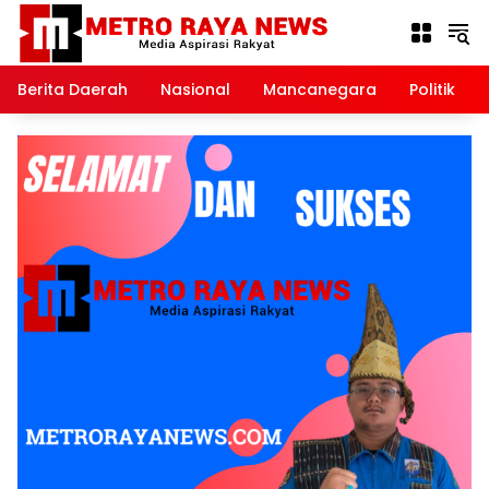
Langsung
ke
konten
Berita Daerah
Nasional
Mancanegara
Politik