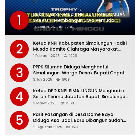
Bukti Nyata Ketua KNPI JUNI PARDOMUAN
1
SARAGIH Membangun Jiwa Pemuda:
Adakan Event Championship RAYA
14 April 2025
2230
MOTORCROSS dan GRASSTRACK 2025
Ketua KNPI Kabupaten Simalungun Hadiri
2
Musda Komite Olahraga Masyarakat
Indonesia
1 Februari 2025
1926
PPPK Siluman Diduga Menghantui
3
Simalungun, Warga Desak Bupati Copot
Jonni Saragih.
3 Juli 2025
1809
Ketua DPD KNPI SIMALUNGUN Menghadiri
4
Serah Terima Jabatan Bupati Simalungun
Periode 2021-2025 kepada Bupati
3 Maret 2025
1563
Simalungun Periode 2025-2030
Parit Pasangan di Desa Dame Raya
5
Diduga Asal Jadi, Baru Dibangun Sudah
Retak, Bupati Anton Saragih Diminta
21 Agustus 2025
1514
Mendesak Inspektorat Turun Tangan