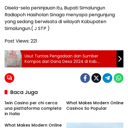
Disela-sela peninjauan itu, Bupati Simalungun
Radiapoh Hasiholan Sinaga menyapa pengunjung
yang sedang berwisata di wilayah Kabupaten
Simalungun.( J STP )
Post Views:
221
Usut Tuntas Pengadaan dan Sumber
Kompos dari Dana Desa 2024 di Kab.
Simalungun, Diduga Kompos Hanya Label
Baca Juga
1win Casino per chi cerca
What Makes Modern Online
una piattaforma completa
Casinos So Popular
in Italia
What Makes Modern Online