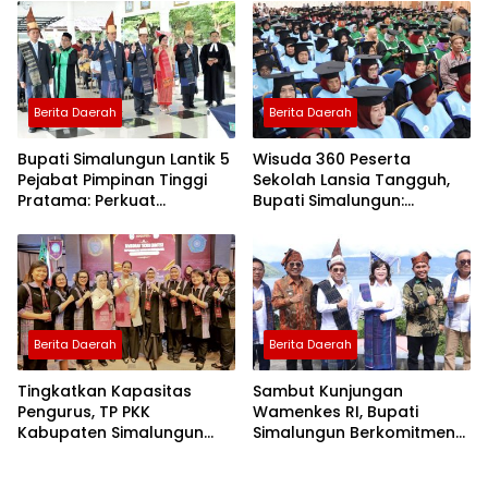
Berita Daerah
Berita Daerah
Bupati Simalungun Lantik 5
Wisuda 360 Peserta
Pejabat Pimpinan Tinggi
Sekolah Lansia Tangguh,
Pratama: Perkuat
Bupati Simalungun:
Penyelenggaraan
“Semangat Belajar Tidak
Pemerintahan
Pernah Dibatasi Oleh Usia”
Berita Daerah
Berita Daerah
Tingkatkan Kapasitas
Sambut Kunjungan
Pengurus, TP PKK
Wamenkes RI, Bupati
Kabupaten Simalungun
Simalungun Berkomitmen
Ikuti Bimtek PKK Provinsi
Mendukung Percepatan
Sumatera Utara
Eliminasi TB