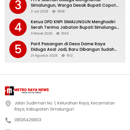
3
Simalungun, Warga Desak Bupati Copot
Jonni Saragih.
3 Juli 2025
1808
Ketua DPD KNPI SIMALUNGUN Menghadiri
4
Serah Terima Jabatan Bupati Simalungun
Periode 2021-2025 kepada Bupati
3 Maret 2025
1562
Simalungun Periode 2025-2030
Parit Pasangan di Desa Dame Raya
5
Diduga Asal Jadi, Baru Dibangun Sudah
Retak, Bupati Anton Saragih Diminta
21 Agustus 2025
1512
Mendesak Inspektorat Turun Tangan
Jalan Sudirman No. 1, Kelurahan Raya, Kecamatan
Raya, Kabupaten Simalungun
08126429903