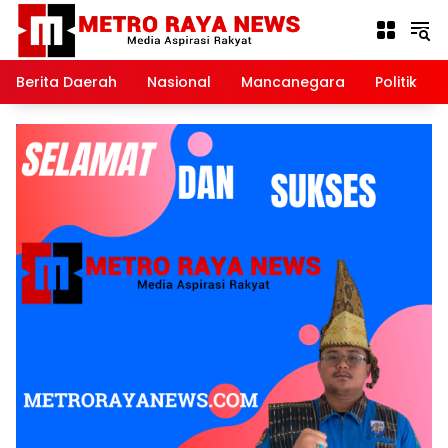
Langsung
ke
konten
Berita Daerah
Nasional
Mancanegara
Politik