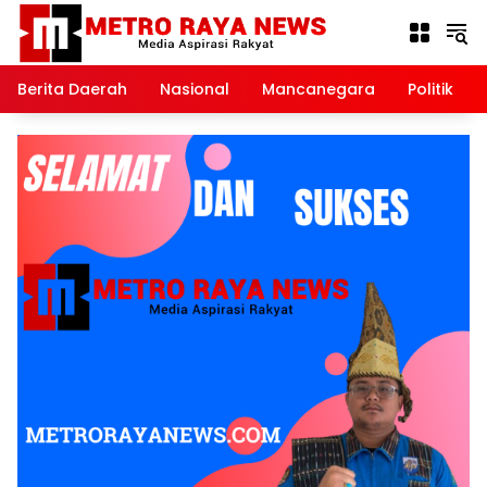
Langsung
ke
konten
Berita Daerah
Nasional
Mancanegara
Politik