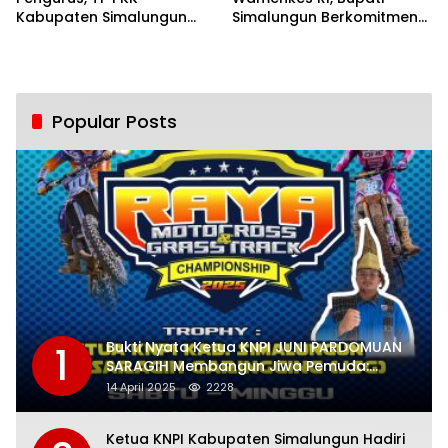
Kabupaten Simalungun
Simalungun Berkomitmen
Ikuti Bimtek PKK Provinsi
Mendukung Percepatan
Sumatera Utara
Eliminasi TB
Popular Posts
Bukti Nyata Ketua KNPI JUNI PARDOMUAN
1
SARAGIH Membangun Jiwa Pemuda:
Adakan Event Championship RAYA
14 April 2025
2228
MOTORCROSS dan GRASSTRACK 2025
Ketua KNPI Kabupaten Simalungun Hadiri