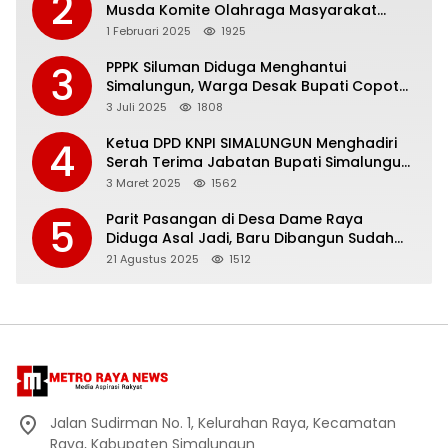
2
Musda Komite Olahraga Masyarakat
Indonesia
1 Februari 2025
1925
PPPK Siluman Diduga Menghantui
3
Simalungun, Warga Desak Bupati Copot
Jonni Saragih.
3 Juli 2025
1808
Ketua DPD KNPI SIMALUNGUN Menghadiri
4
Serah Terima Jabatan Bupati Simalungun
Periode 2021-2025 kepada Bupati
3 Maret 2025
1562
Simalungun Periode 2025-2030
Parit Pasangan di Desa Dame Raya
5
Diduga Asal Jadi, Baru Dibangun Sudah
Retak, Bupati Anton Saragih Diminta
21 Agustus 2025
1512
Mendesak Inspektorat Turun Tangan
Jalan Sudirman No. 1, Kelurahan Raya, Kecamatan
Raya, Kabupaten Simalungun