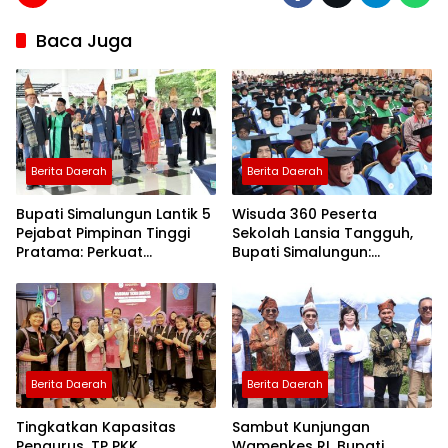
Baca Juga
Berita Daerah
Berita Daerah
Bupati Simalungun Lantik 5
Wisuda 360 Peserta
Pejabat Pimpinan Tinggi
Sekolah Lansia Tangguh,
Pratama: Perkuat
Bupati Simalungun:
Penyelenggaraan
“Semangat Belajar Tidak
Pemerintahan
Pernah Dibatasi Oleh Usia”
Berita Daerah
Berita Daerah
Tingkatkan Kapasitas
Sambut Kunjungan
Pengurus, TP PKK
Wamenkes RI, Bupati