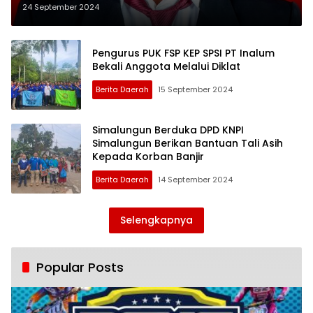
Simalungun 2024
24 September 2024
Pengurus PUK FSP KEP SPSI PT Inalum
Bekali Anggota Melalui Diklat
Berita Daerah
15 September 2024
Simalungun Berduka DPD KNPI
Simalungun Berikan Bantuan Tali Asih
Kepada Korban Banjir
Berita Daerah
14 September 2024
Selengkapnya
Popular Posts