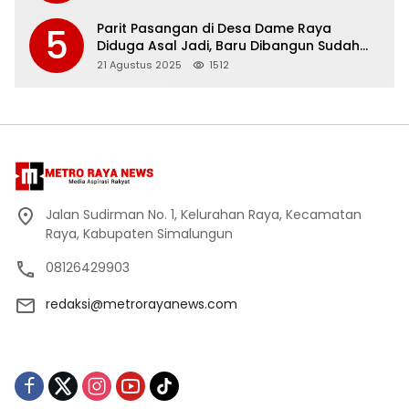
Simalungun Periode 2025-2030
Parit Pasangan di Desa Dame Raya
5
Diduga Asal Jadi, Baru Dibangun Sudah
Retak, Bupati Anton Saragih Diminta
21 Agustus 2025
1512
Mendesak Inspektorat Turun Tangan
Jalan Sudirman No. 1, Kelurahan Raya, Kecamatan
Raya, Kabupaten Simalungun
08126429903
redaksi@metrorayanews.com