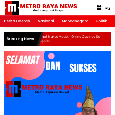
Langsung
ke
konten
Berita Daerah
Nasional
Mancanegara
Politik
What Makes Modern Online Casinos So
Wh
Breaking News
Popular
Po