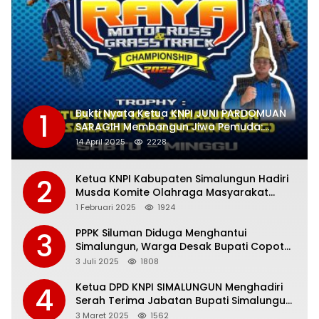
Bukti Nyata Ketua KNPI JUNI PARDOMUAN
1
SARAGIH Membangun Jiwa Pemuda:
Adakan Event Championship RAYA
14 April 2025
2228
MOTORCROSS dan GRASSTRACK 2025
Ketua KNPI Kabupaten Simalungun Hadiri
2
Musda Komite Olahraga Masyarakat
Indonesia
1 Februari 2025
1924
PPPK Siluman Diduga Menghantui
3
Simalungun, Warga Desak Bupati Copot
Jonni Saragih.
3 Juli 2025
1808
Ketua DPD KNPI SIMALUNGUN Menghadiri
4
Serah Terima Jabatan Bupati Simalungun
Periode 2021-2025 kepada Bupati
3 Maret 2025
1562